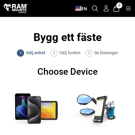
Gå vidare till innehåll
0
EN
Bygg ett fäste
Välj enhet
Välj fordon
Se lösningar
1
2
3
Choose Device